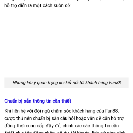
hỗ trợ diễn ra một cách suôn sẻ:
Những lưu ý quan trọng khi kết nối tới khách hàng Fun88
Chuẩn bị sẵn thông tin cần thiết
Khi liên hệ với đội ngũ chăm sóc khách hàng của Fun88,
cược thủ nên chuẩn bị sẵn câu hỏi hoặc vấn đề cần hỗ trợ
đồng thời cung cấp đầy đủ, chính xác các thông tin cần