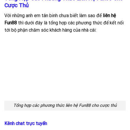
Cược Thủ
Với những anh em tân binh chưa biết làm sao để
liên hệ
Fun88
thì dưới đây là tổng hợp các phương thức để kết nối
tới bộ phận chăm sóc khách hàng của nhà cái:
Tổng hợp các phương thức liên hệ Fun88 cho cược thủ
Kênh chat trực tuyến