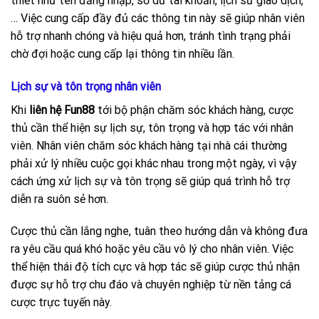
thiết như tên đăng nhập, số dư tài khoản, lịch sử giao dịch,
… Việc cung cấp đầy đủ các thông tin này sẽ giúp nhân viên
hỗ trợ nhanh chóng và hiệu quả hơn, tránh tình trạng phải
chờ đợi hoặc cung cấp lại thông tin nhiều lần.
Lịch sự và tôn trọng nhân viên
Khi
liên hệ Fun88
tới bộ phận chăm sóc khách hàng, cược
thủ cần thể hiện sự lịch sự, tôn trọng và hợp tác với nhân
viên. Nhân viên chăm sóc khách hàng tại nhà cái thường
phải xử lý nhiều cuộc gọi khác nhau trong một ngày, vì vậy
cách ứng xử lịch sự và tôn trọng sẽ giúp quá trình hỗ trợ
diễn ra suôn sẻ hơn.
Cược thủ cần lắng nghe, tuân theo hướng dẫn và không đưa
ra yêu cầu quá khó hoặc yêu cầu vô lý cho nhân viên. Việc
thể hiện thái độ tích cực và hợp tác sẽ giúp cược thủ nhận
được sự hỗ trợ chu đáo và chuyên nghiệp từ nền tảng cá
cược trực tuyến này.