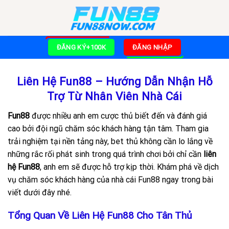
Skip
to
content
ĐĂNG KÝ+100K
ĐĂNG NHẬP
Liên Hệ Fun88 – Hướng Dẫn Nhận Hỗ
Trợ Từ Nhân Viên Nhà Cái
Fun88
được nhiều anh em cược thủ biết đến và đánh giá
cao bởi đội ngũ chăm sóc khách hàng tận tâm. Tham gia
trải nghiệm tại nền tảng này, bet thủ không cần lo lắng về
những rắc rối phát sinh trong quá trình chơi bởi chỉ cần
liên
hệ Fun88
, anh em sẽ được hỗ trợ kịp thời. Khám phá về dịch
vụ chăm sóc khách hàng của nhà cái Fun88 ngay trong bài
viết dưới đây nhé.
Tổng Quan Về Liên Hệ Fun88 Cho Tân Thủ